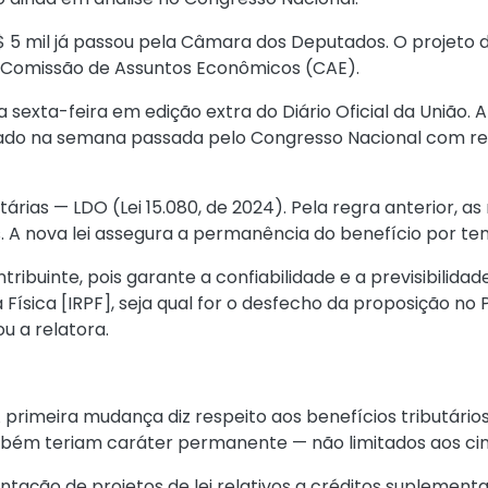
5 mil já passou pela Câmara dos Deputados. O projeto de 
 Comissão de Assuntos Econômicos (CAE).
ma sexta-feira em edição extra do Diário Oficial da União.
ovado na semana passada pelo Congresso Nacional com re
ntárias — LDO (Lei 15.080, de 2024). Pela regra anterior,
. A nova lei assegura a permanência do benefício por t
tribuinte, pois garante a confiabilidade e a previsibilida
Física [IRPF], seja qual for o desfecho da proposição n
u a relatora.
A primeira mudança diz respeito aos benefícios tributário
mbém teriam caráter permanente — não limitados aos cin
tação de projetos de lei relativos a créditos suplementa