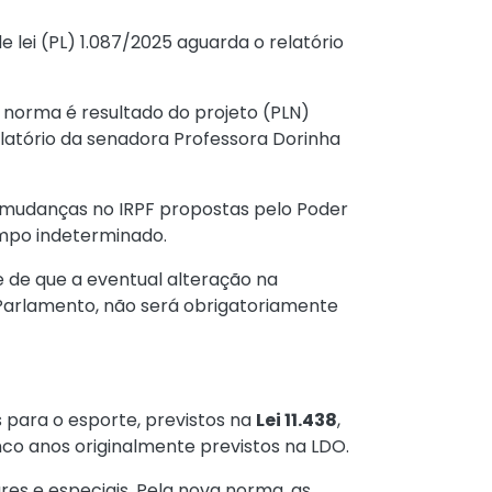
lei (PL) 1.087/2025 aguarda o relatório
 A norma é resultado do projeto (PLN)
latório da senadora Professora Dorinha
 as mudanças no IRPF propostas pelo Poder
empo indeterminado.
de de que a eventual alteração na
o Parlamento, não será obrigatoriamente
s para o esporte, previstos na
Lei 11.438
,
co anos originalmente previstos na LDO.
res e especiais. Pela nova norma, as