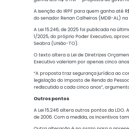
A isenção do IRPF para quem ganha até R$ 
do senador Renan Calheiros (MDB-AL) na
A Lei 15.246, de 2025 foi publicada na últi
1/2025, do próprio Poder Executivo, apr
Seabra (União-TO).
O texto altera a Lei de Diretrizes Orçame
Executivo valeriam por apenas cinco anos
“A proposta traz segurança jurídica ao con
legislação do Imposto de Renda da Pessoa 
rediscutida a cada cinco anos”, argumento
Outros pontos
A Lei 15.246 altera outros pontos da LDO. 
de 2006. Com a medida, os incentivos ta
Outra alteração é no prazo para a apresen