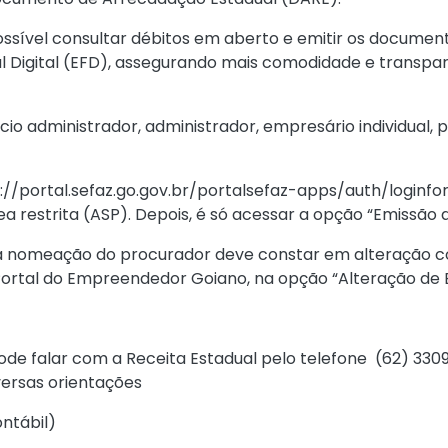
ssível consultar débitos em aberto e emitir os docum
cal Digital (EFD), assegurando mais comodidade e trans
io administrador, administrador, empresário individual, 
://portal.sefaz.go.gov.br/portalsefaz-apps/auth/loginf
ea restrita (ASP). Depois, é só acessar a opção “Emissão
 a nomeação do procurador deve constar em alteração co
ortal do Empreendedor Goiano
, na opção “Alteração de
ode falar com a Receita Estadual pelo telefone (62) 3309 
ersas orientações
ntábil
)