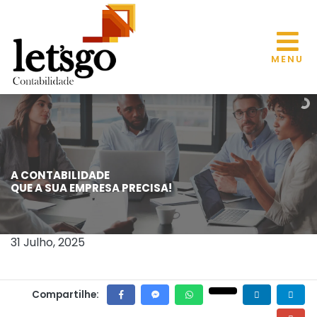
MENU
A CONTABILIDADE
CONFIRA A LISTA DE QUASE 700
QUE A SUA EMPRESA PRECISA!
PRODUTOS QUE NÃO SERÃO TAXADOS
PELOS EUA
31 Julho, 2025
Compartilhe: