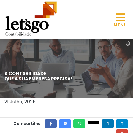
MENU
A CONTABILIDADE
DECISÃO QUE RESTABELECEU AUMENTO
QUE A SUA EMPRESA PRECISA!
DO IOF NÃO ALCANÇA PERÍODO DE
SUSPENSÃO, ESCLARECE STF
21 Julho, 2025
Compartilhe: