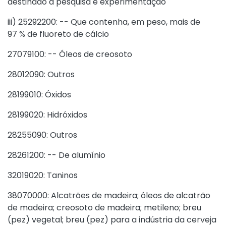
destinado à pesquisa e experimentação
iii) 25292200: -- Que contenha, em peso, mais de
97 % de fluoreto de cálcio
27079100: -- Óleos de creosoto
28012090: Outros
28199010: Óxidos
28199020: Hidróxidos
28255090: Outros
28261200: -- De alumínio
32019020: Taninos
38070000: Alcatrões de madeira; óleos de alcatrão
de madeira; creosoto de madeira; metileno; breu
(pez) vegetal; breu (pez) para a indústria da cerveja