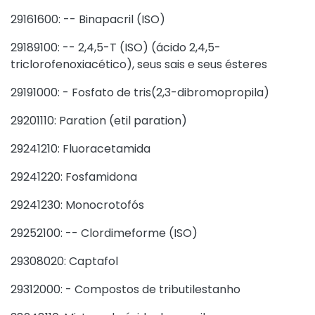
29161600: -- Binapacril (ISO)
29189100: -- 2,4,5-T (ISO) (ácido 2,4,5-
triclorofenoxiacético), seus sais e seus ésteres
29191000: - Fosfato de tris(2,3-dibromopropila)
29201110: Paration (etil paration)
29241210: Fluoracetamida
29241220: Fosfamidona
29241230: Monocrotofós
29252100: -- Clordimeforme (ISO)
29308020: Captafol
29312000: - Compostos de tributilestanho