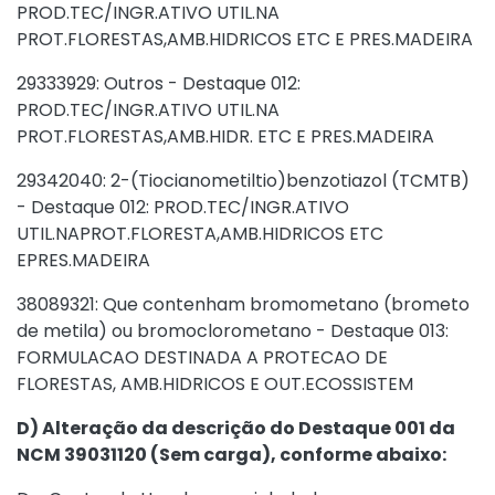
PROD.TEC/INGR.ATIVO UTIL.NA
PROT.FLORESTAS,AMB.HIDRICOS ETC E PRES.MADEIRA
29333929: Outros - Destaque 012:
PROD.TEC/INGR.ATIVO UTIL.NA
PROT.FLORESTAS,AMB.HIDR. ETC E PRES.MADEIRA
29342040: 2-(Tiocianometiltio)benzotiazol (TCMTB)
- Destaque 012: PROD.TEC/INGR.ATIVO
UTIL.NAPROT.FLORESTA,AMB.HIDRICOS ETC
EPRES.MADEIRA
38089321: Que contenham bromometano (brometo
de metila) ou bromoclorometano - Destaque 013:
FORMULACAO DESTINADA A PROTECAO DE
FLORESTAS, AMB.HIDRICOS E OUT.ECOSSISTEM
D) Alteração da descrição do Destaque 001 da
NCM
39031120 (Sem carga),
conforme abaixo: