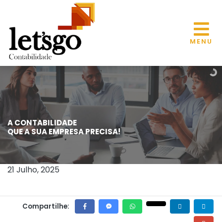
MENU
A CONTABILIDADE
EMPREGADORES TÊM ATÉ 8 DE AGOSTO
QUE A SUA EMPRESA PRECISA!
PARA REGULARIZAR DECLARAÇÕES DA
RAIS
21 Julho, 2025
Compartilhe: