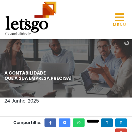
MENU
A CONTABILIDADE
GOVERNO ANUNCIA A LIBERAÇÃO DE
QUE A SUA EMPRESA PRECISA!
MAIS RECURSOS PARA A
CONTRATAÇÃO DE SEGURO RURAL
24 Junho, 2025
Compartilhe: