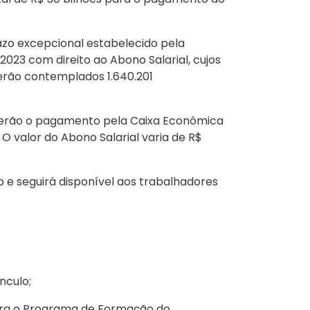
azo excepcional estabelecido pela
023 com direito ao Abono Salarial, cujos
erão contemplados 1.640.201
ceberão o pagamento pela Caixa Econômica
 O valor do Abono Salarial varia de R$
 e seguirá disponível aos trabalhadores
nculo;
para o Programa de Formação do