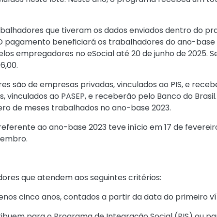
trabalhadores que tiveram os dados enviados dentro do pr
 O pagamento beneficiará os trabalhadores do ano-base 2
los empregadores no eSocial até 20 de junho de 2025. S
6,00.
dores são de empresas privadas, vinculados ao PIS, e re
s, vinculados ao PASEP, e receberão pelo Banco do Brasil.
mero de meses trabalhados no ano-base 2023.
eferente ao ano-base 2023 teve início em 17 de fevereiro
zembro.
dores que atendem aos seguintes critérios:
nos cinco anos, contados a partir da data do primeiro ví
ibuem para o Programa de Integração Social (PIS) ou 