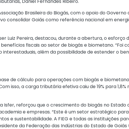
butárias, Daniel Fernandes Ribeiro.
Associação Brasileira do Biogás, com o apoio do Governo 
ivo consolidar Goiás como referência nacional em energi
er Luiz Pereira, destacou, durante a abertura, o esforço
enefícios fiscais ao setor de biogás e biometano. “Foi c
interestaduais, além da possibilidade de estender o bene
base de cálculo para operações com biogás e biometano 
om isso, a carga tributária efetiva caiu de 19% para 1,8%
 Isfer, reforçou que o crescimento do biogás no Estado 
, academia e empresas. “Este é um setor estratégico para
tos e sustentabilidade. A FIEG e todas as instituições 
dente da Federação das Indústrias do Estado de Goiás (F