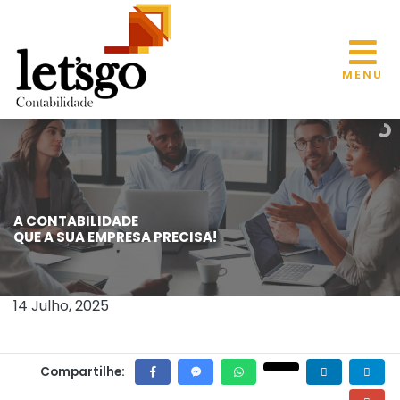
MENU
A CONTABILIDADE
RECEITA FEDERAL LANÇA NOVO SERVIÇO
QUE A SUA EMPRESA PRECISA!
DIGITAL DE EMISSÃO E CONSULTA DE
CERTIDÃO NEGATIVA
14 Julho, 2025
Compartilhe: