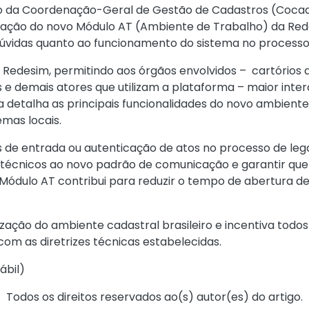
eio da Coordenação-Geral de Gestão de Cadastros (Cocad)
lização do novo Módulo AT (Ambiente de Trabalho) da R
vidas quanto ao funcionamento do sistema no processo d
edesim, permitindo aos órgãos envolvidos – cartórios de 
s e demais atores que utilizam a plataforma – maior inte
ta detalha as principais funcionalidades do novo ambien
mas locais.
de entrada ou autenticação de atos no processo de legali
s técnicos ao novo padrão de comunicação e garantir qu
 Módulo AT contribui para reduzir o tempo de abertura 
ão do ambiente cadastral brasileiro e incentiva todos
om as diretrizes técnicas estabelecidas.
ábil
)
Todos os direitos reservados ao(s) autor(es) do artigo.